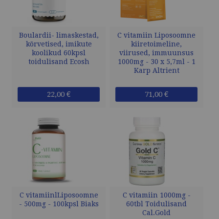
Boulardii- limaskestad,
C vitamiin Liposoomne
kõrvetised, imikute
kiiretoimeline,
koolikud 60kpsl
viirused, immuunsus
toidulisand Ecosh
1000mg - 30 x 5,7ml - 1
Karp Altrient
22,00 €
71,00 €
C vitamiinlLiposoomne
C vitamiin 1000mg -
- 500mg - 100kpsl Biaks
60tbl Toidulisand
Cal.Gold