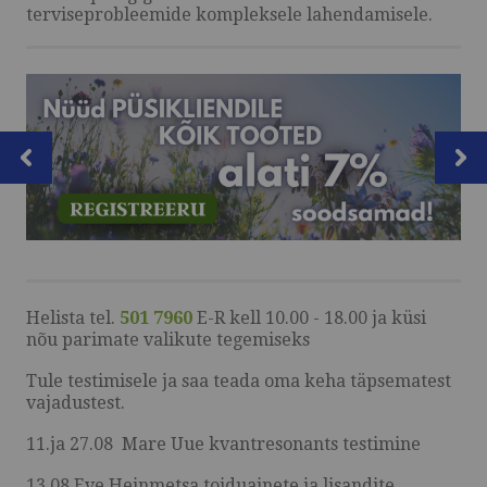
terviseprobleemide kompleksele lahendamisele.
OSTUINFO
MEIST
VÕTA ÜHENDUST
HELISTA
KIRJUTA
Helista tel.
501 7960
E-R kell 10.00 - 18.00 ja küsi
nõu parimate valikute tegemiseks
SMS
Tule testimisele ja saa teada oma keha täpsematest
FACEBOOK
vajadustest.
11.ja 27.08 Mare Uue kvantresonants testimine
by ShopRoller
13.08 Eve Heinmetsa toiduainete ja lisandite