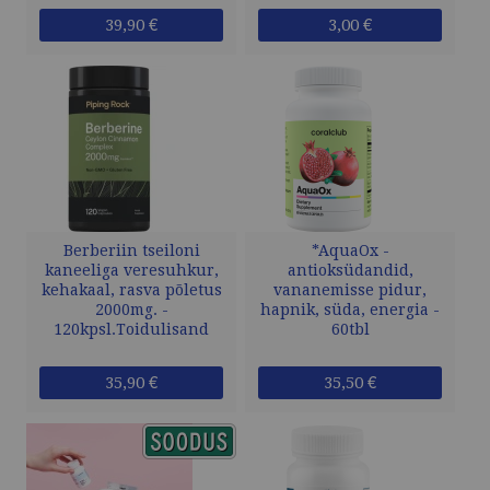
39,90 €
3,00 €
Berberiin tseiloni
*AquaOx -
kaneeliga veresuhkur,
antioksüdandid,
kehakaal, rasva põletus
vananemisse pidur,
2000mg. -
hapnik, süda, energia -
120kpsl.Toidulisand
60tbl
35,90 €
35,50 €