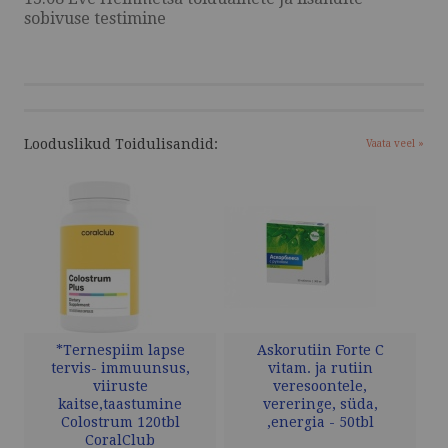
sobivuse testimine
Looduslikud Toidulisandid:
Vaata veel »
*Ternespiim lapse
Askorutiin Forte C
tervis- immuunsus,
vitam. ja rutiin
viiruste
veresoontele,
kaitse,taastumine
vereringe, süda,
Colostrum 120tbl
,energia - 50tbl
CoralClub