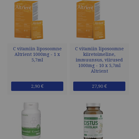
C vitamiin liposoomne
C vitamiin liposoomne
Altrient 1000mg - 1 x
kiiretoimeline,
5,7ml
immuunsus, viirused
1000mg - 10 x 5,7ml
Altrient
2,90 €
27,90 €