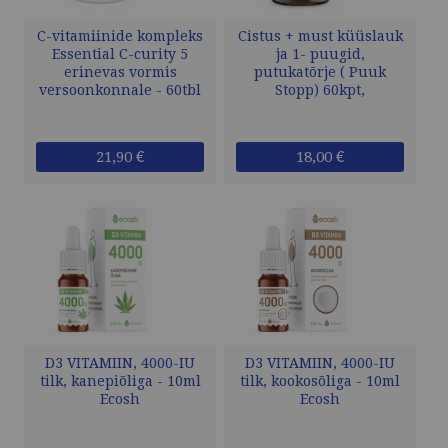
C-vitamiinide kompleks
Cistus + must küüslauk
Essential C-curity 5
ja 1- puugid,
erinevas vormis
putukatõrje ( Puuk
versoonkonnale - 60tbl
Stopp) 60kpt,
21,90 €
18,00 €
D3 VITAMIIN, 4000-IU
D3 VITAMIIN, 4000-IU
tilk, kanepiõliga - 10ml
tilk, kookosõliga - 10ml
Ecosh
Ecosh