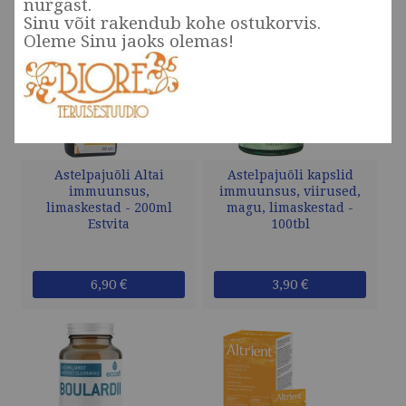
nurgast.
Sinu võit rakendub kohe ostukorvis.
Oleme Sinu jaoks olemas!
Astelpajuõli Altai
Astelpajuõli kapslid
immuunsus,
immuunsus, viirused,
limaskestad - 200ml
magu, limaskestad -
Estvita
100tbl
6,90 €
3,90 €