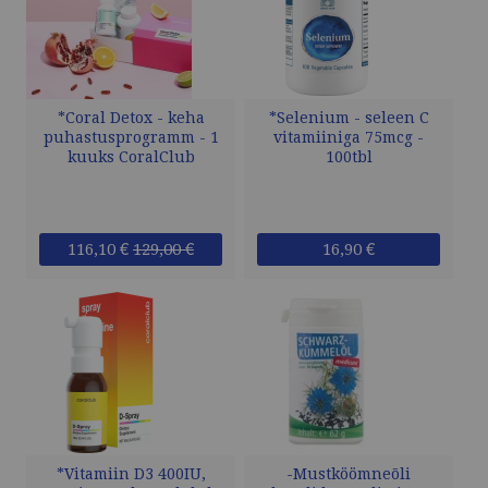
*Coral Detox - keha
*Selenium - seleen C
puhastusprogramm - 1
vitamiiniga 75mcg -
kuuks CoralClub
100tbl
116,10 €
129,00 €
16,90 €
*Vitamiin D3 400IU,
-Mustköömneõli