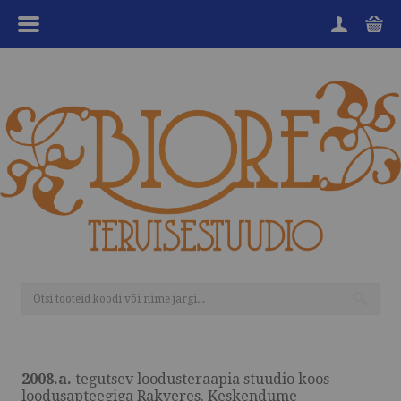
MENÜÜ
HOME
TOOTEGRUPID
KAUBAMÄRGID
SOODUKAD
KKK
KANGENVESI
HEA TEADA
2008.a.
tegutsev loodusteraapia stuudio koos
TEENUSED
loodusapteegiga Rakveres. Keskendume