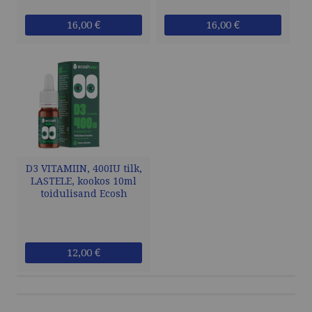
16,00 €
16,00 €
D3 VITAMIIN, 400IU tilk,
LASTELE, kookos 10ml
toidulisand Ecosh
12,00 €